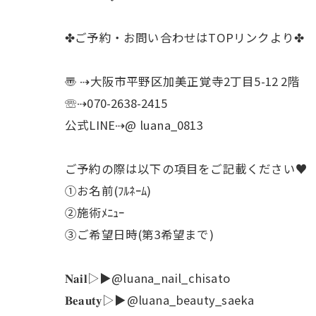
✤ご予約・お問い合わせはTOPリンクより✤
〠 ⇢大阪市平野区加美正覚寺2丁目5-12 2階
☏⇢070-2638-2415
公式LINE⇢@ luana_0813
ご予約の際は以下の項目をご記載ください♥
①お名前(ﾌﾙﾈｰﾑ)
②施術ﾒﾆｭｰ
③ご希望日時(第3希望まで)
𝐍𝐚𝐢𝐥▷▶@luana_nail_chisato
𝐁𝐞𝐚𝐮𝐭𝐲▷▶@luana_beauty_saeka