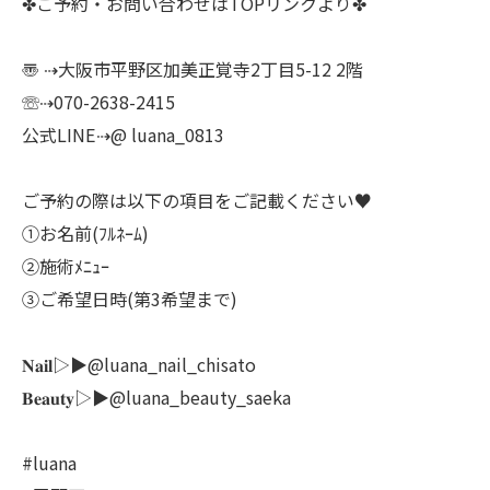
✤ご予約・お問い合わせはTOPリンクより✤
〠 ⇢大阪市平野区加美正覚寺2丁目5-12 2階
☏⇢070-2638-2415
公式LINE⇢@ luana_0813
ご予約の際は以下の項目をご記載ください♥
①お名前(ﾌﾙﾈｰﾑ)
②施術ﾒﾆｭｰ
③ご希望日時(第3希望まで)
𝐍𝐚𝐢𝐥▷▶@luana_nail_chisato
𝐁𝐞𝐚𝐮𝐭𝐲▷▶@luana_beauty_saeka
#luana