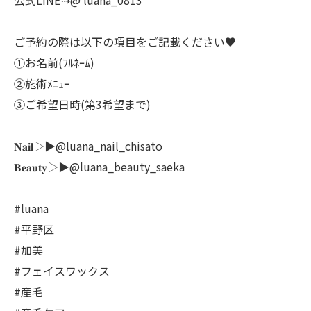
公式LINE⇢@ luana_0813
ご予約の際は以下の項目をご記載ください♥
①お名前(ﾌﾙﾈｰﾑ)
②施術ﾒﾆｭｰ
③ご希望日時(第3希望まで)
𝐍𝐚𝐢𝐥▷▶@luana_nail_chisato
𝐁𝐞𝐚𝐮𝐭𝐲▷▶@luana_beauty_saeka
#luana
#平野区
#加美
#フェイスワックス
#産毛