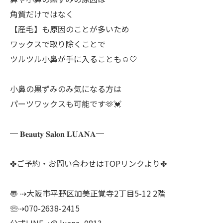
角質だけではなく
【産毛】も原因のことが多いため
ワックスで取り除くことで
ツルツル小鼻が手に入ることも☺️🤍
小鼻の黒ずみのみ気になる方は
パーツワックスも可能です🫶💓
─ 𝐁𝐞𝐚𝐮𝐭𝐲 𝐒𝐚𝐥𝐨𝐧 𝐋𝐔𝐀𝐍𝐀─
✤ご予約・お問い合わせはTOPリンクより✤
〠 ⇢大阪市平野区加美正覚寺2丁目5-12 2階
☏⇢070-2638-2415