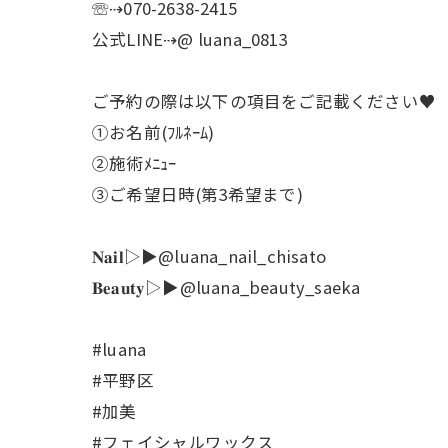
☏⇢070-2638-2415
公式LINE⇢@ luana_0813
ご予約の際は以下の項目をご記載ください♥
①お名前(ﾌﾙﾈｰﾑ)
②施術ﾒﾆｭｰ
③ご希望日時(第3希望まで)
𝐍𝐚𝐢𝐥▷▶@luana_nail_chisato
𝐁𝐞𝐚𝐮𝐭𝐲▷▶@luana_beauty_saeka
#luana
#平野区
#加美
#フェイシャルワックス