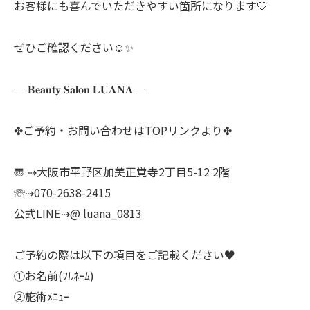
お客様にも喜んでいただきやすい箇所になります🤍
ぜひご確認ください☺️✨
─ 𝐁𝐞𝐚𝐮𝐭𝐲 𝐒𝐚𝐥𝐨𝐧 𝐋𝐔𝐀𝐍𝐀─
✤ご予約・お問い合わせはTOPリンクより✤
〠 ⇢大阪市平野区加美正覚寺2丁目5-12 2階
☏⇢070-2638-2415
公式LINE⇢@ luana_0813
ご予約の際は以下の項目をご記載ください♥
①お名前(ﾌﾙﾈｰﾑ)
②施術ﾒﾆｭｰ