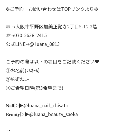
✤ご予約・お問い合わせはTOPリンクより✤
〠 ⇢大阪市平野区加美正覚寺2丁目5-12 2階
☏⇢070-2638-2415
公式LINE⇢@ luana_0813
ご予約の際は以下の項目をご記載ください♥
①お名前(ﾌﾙﾈｰﾑ)
②施術ﾒﾆｭｰ
③ご希望日時(第3希望まで)
𝐍𝐚𝐢𝐥▷▶@luana_nail_chisato
𝐁𝐞𝐚𝐮𝐭𝐲▷▶@luana_beauty_saeka