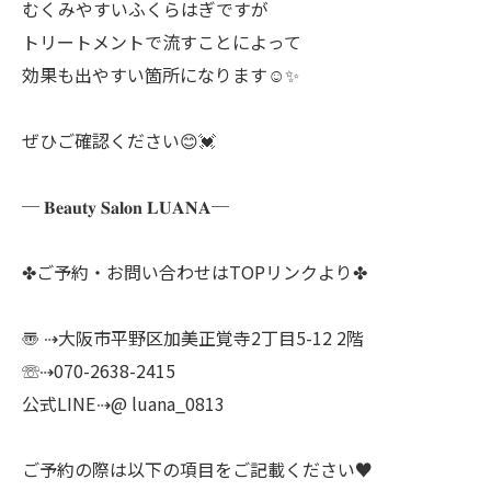
むくみやすいふくらはぎですが
トリートメントで流すことによって
効果も出やすい箇所になります☺️✨
ぜひご確認ください😊💓
─ 𝐁𝐞𝐚𝐮𝐭𝐲 𝐒𝐚𝐥𝐨𝐧 𝐋𝐔𝐀𝐍𝐀─
✤ご予約・お問い合わせはTOPリンクより✤
〠 ⇢大阪市平野区加美正覚寺2丁目5-12 2階
☏⇢070-2638-2415
公式LINE⇢@ luana_0813
ご予約の際は以下の項目をご記載ください♥