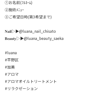
①お名前(ﾌﾙﾈｰﾑ)
②施術ﾒﾆｭｰ
③ご希望日時(第3希望まで)
𝐍𝐚𝐢𝐥▷▶@luana_nail_chisato
𝐁𝐞𝐚𝐮𝐭𝐲▷▶@luana_beauty_saeka
#luana
#平野区
#加美
#アロマ
#アロマオイルトリートメント
#リラクゼーション