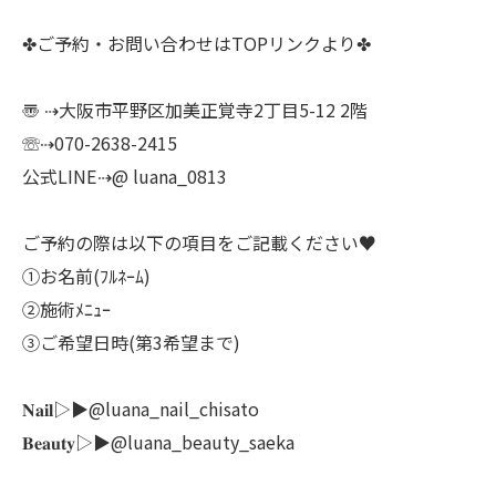
✤ご予約・お問い合わせはTOPリンクより✤
〠 ⇢大阪市平野区加美正覚寺2丁目5-12 2階
☏⇢070-2638-2415
公式LINE⇢@ luana_0813
ご予約の際は以下の項目をご記載ください♥
①お名前(ﾌﾙﾈｰﾑ)
②施術ﾒﾆｭｰ
③ご希望日時(第3希望まで)
𝐍𝐚𝐢𝐥▷▶@luana_nail_chisato
𝐁𝐞𝐚𝐮𝐭𝐲▷▶@luana_beauty_saeka