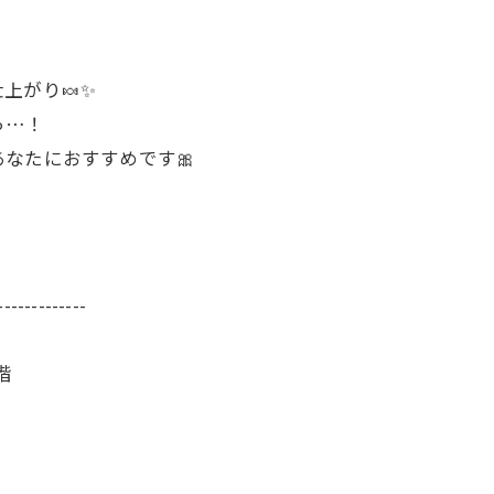
上がり🍬✨
っ…！
なたにおすすめです🎀
-------------
階