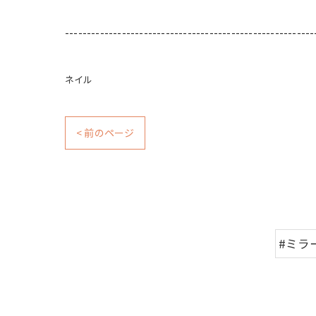
---------------------------------------------------------
ネイル
< 前のページ
#ミラ