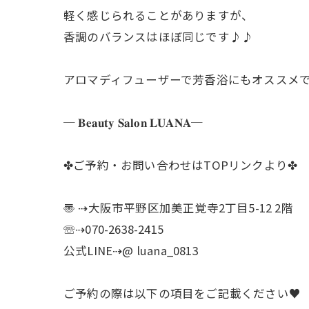
軽く感じられることがありますが、
香調のバランスはほぼ同じです♪♪
アロマディフューザーで芳香浴にもオススメで
─ 𝐁𝐞𝐚𝐮𝐭𝐲 𝐒𝐚𝐥𝐨𝐧 𝐋𝐔𝐀𝐍𝐀─
✤ご予約・お問い合わせはTOPリンクより✤
〠 ⇢大阪市平野区加美正覚寺2丁目5-12 2階
☏⇢070-2638-2415
公式LINE⇢@ luana_0813
ご予約の際は以下の項目をご記載ください♥