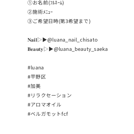
①お名前(ﾌﾙﾈｰﾑ)
②施術ﾒﾆｭｰ
③ご希望日時(第3希望まで)
𝐍𝐚𝐢𝐥▷▶@luana_nail_chisato
𝐁𝐞𝐚𝐮𝐭𝐲▷▶@luana_beauty_saeka
#luana
#平野区
#加美
#リラクセーション
#アロマオイル
#ベルガモットfcf