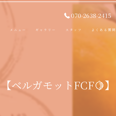
070-2638-2415
ト
メニュー
ギャラリー
スタッフ
よくある質
【ベルガモットFCF🍋】