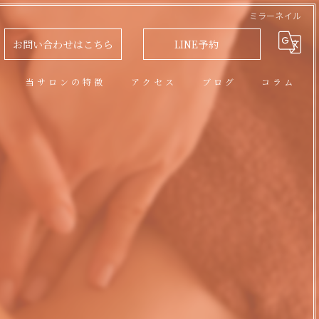
ミラーネイル
お問い合わせはこちら
LINE予約
問
当サロンの特徴
アクセス
ブログ
コラム
アロマオイルトリートメント
フェイシャル
脱毛
リラクゼーション
ネイル