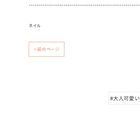
---------------------------------------------------------
ネイル
< 前のページ
#大人可愛