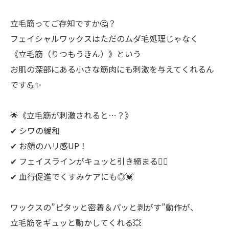
立毛筋ってご存知ですか🤔？
フェイシャルワックスはただのムダ毛処理じゃなく
《立毛筋（りつもうきん）》という
お肌の深部にある小さな筋肉にも刺激を与えてくれるん
です💪✨
🌟《立毛筋が刺激されると…？》
✔︎ シワの緩和
✔︎ お顔のハリ感UP！
✔︎ フェイスラインがキュッと引き締まる💆‍♀️
✔︎ 血行促進でくすみケアにも◎💓
ワックスの”ピタッと密着＆パッと剥がす”動作が、
立毛筋をギュッと動かしてくれる💥