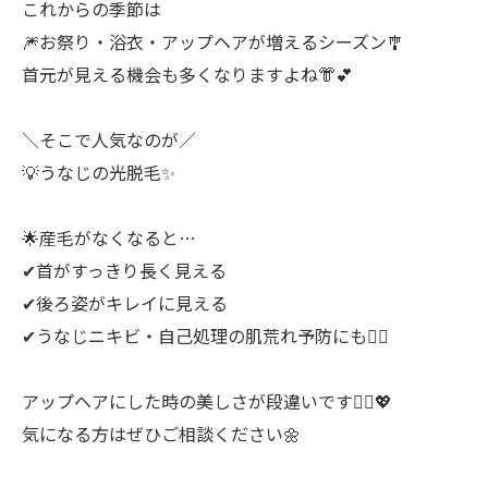
これからの季節は
🎆お祭り・浴衣・アップヘアが増えるシーズン🎐
首元が見える機会も多くなりますよね👘💕
＼そこで人気なのが／
💡うなじの光脱毛✨
🌟産毛がなくなると…
✔首がすっきり長く見える
✔後ろ姿がキレイに見える
✔うなじニキビ・自己処理の肌荒れ予防にも🙆‍♀️
アップヘアにした時の美しさが段違いです💁‍♀️💖
気になる方はぜひご相談ください🌼