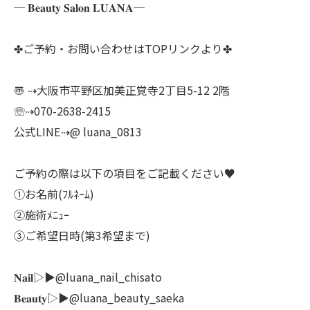
─ 𝐁𝐞𝐚𝐮𝐭𝐲 𝐒𝐚𝐥𝐨𝐧 𝐋𝐔𝐀𝐍𝐀─
✤ご予約・お問い合わせはTOPリンクより✤
〠 ⇢大阪市平野区加美正覚寺2丁目5-12 2階
☏⇢070-2638-2415
公式LINE⇢@ luana_0813
ご予約の際は以下の項目をご記載ください♥
①お名前(ﾌﾙﾈｰﾑ)
②施術ﾒﾆｭｰ
③ご希望日時(第3希望まで)
𝐍𝐚𝐢𝐥▷▶@luana_nail_chisato
𝐁𝐞𝐚𝐮𝐭𝐲▷▶@luana_beauty_saeka