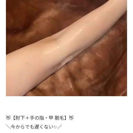
👋【肘下＋手の指・甲 脱毛】👋
⁠＼今からでも遅くない✨／