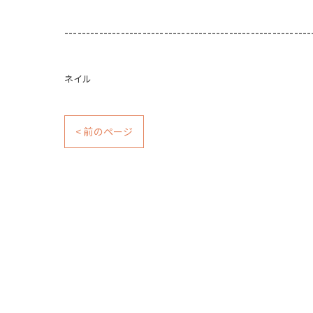
---------------------------------------------------------
ネイル
< 前のページ