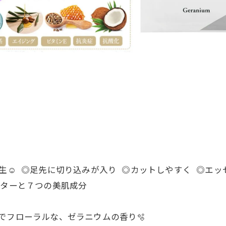
誕生☺️ ◎足先に切り込みが入り ◎カットしやすく ◎エ
ターと７つの美肌成分
でフローラルな、ゼラニウムの香り🫧