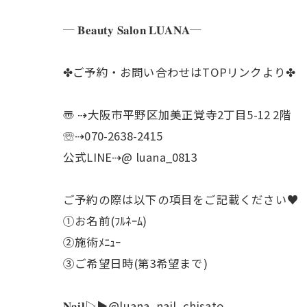
─ 𝐁𝐞𝐚𝐮𝐭𝐲 𝐒𝐚𝐥𝐨𝐧 𝐋𝐔𝐀𝐍𝐀─
✤ご予約・お問い合わせはTOPリンクより✤
〠 ⇢大阪市平野区加美正覚寺2丁目5-12 2階
☏⇢070-2638-2415
公式LINE⇢@ luana_0813
ご予約の際は以下の項目をご記載ください♥
①お名前(ﾌﾙﾈｰﾑ)
②施術ﾒﾆｭｰ
③ご希望日時(第3希望まで)
𝐍𝐚𝐢𝐥▷▶@luana_nail_chisato