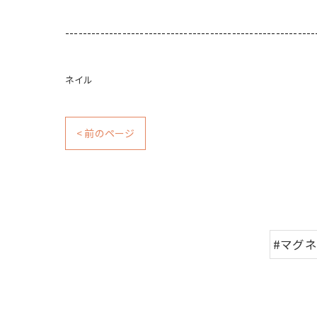
---------------------------------------------------------
ネイル
< 前のページ
#マグ