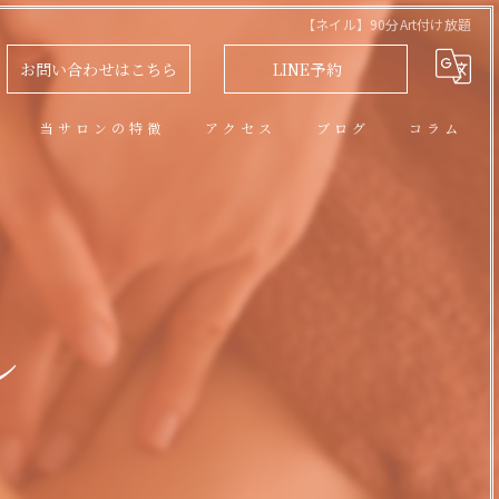
【ネイル】90分Art付け放題
お問い合わせはこちら
LINE予約
問
当サロンの特徴
アクセス
ブログ
コラム
アロマオイルトリートメント
フェイシャル
脱毛
ル
リラクゼーション
ネイル