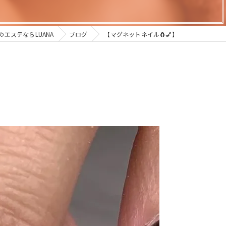
エステならLUANA
ブログ
​ 【マグネットネイル🧲💅】 ​