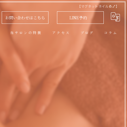
​ 【マグネットネイル🧲💅】 ​
お問い合わせはこちら
LINE予約
問
当サロンの特徴
アクセス
ブログ
コラム
アロマオイルトリートメント
フェイシャル
脱毛
​
リラクゼーション
ネイル