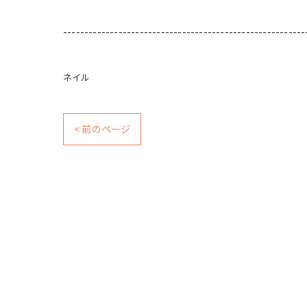
---------------------------------------------------------
ネイル
< 前のページ