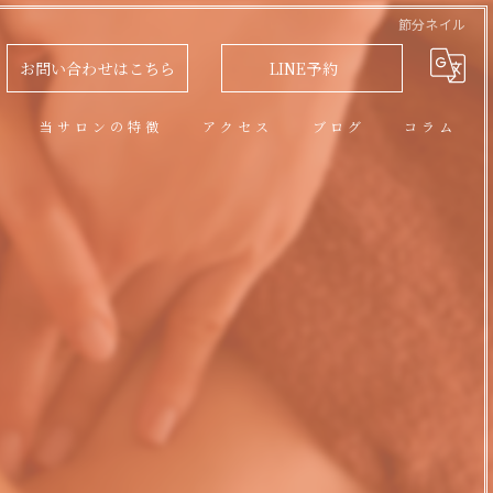
節分ネイル
お問い合わせはこちら
LINE予約
問
当サロンの特徴
アクセス
ブログ
コラム
アロマオイルトリートメント
フェイシャル
脱毛
リラクゼーション
ネイル