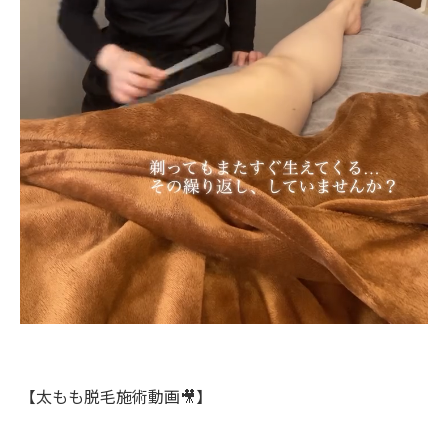
【太もも脱毛施術動画🎥】