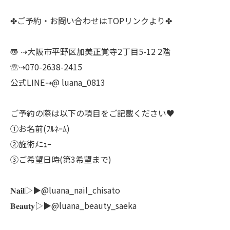
✤ご予約・お問い合わせはTOPリンクより✤
〠 ⇢大阪市平野区加美正覚寺2丁目5-12 2階
☏⇢070-2638-2415
公式LINE⇢@ luana_0813
ご予約の際は以下の項目をご記載ください♥
①お名前(ﾌﾙﾈｰﾑ)
②施術ﾒﾆｭｰ
③ご希望日時(第3希望まで)
𝐍𝐚𝐢𝐥▷▶@luana_nail_chisato
𝐁𝐞𝐚𝐮𝐭𝐲▷▶@luana_beauty_saeka