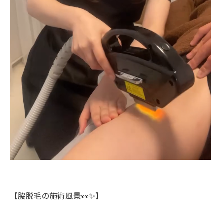
【脇脱毛の施術風景👀✨】