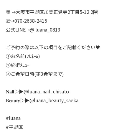
〠 ⇢大阪市平野区加美正覚寺2丁目5-12 2階
☏⇢070-2638-2415
公式LINE⇢@ luana_0813
ご予約の際は以下の項目をご記載ください♥
①お名前(ﾌﾙﾈｰﾑ)
②施術ﾒﾆｭｰ
③ご希望日時(第3希望まで)
𝐍𝐚𝐢𝐥▷▶@luana_nail_chisato
𝐁𝐞𝐚𝐮𝐭𝐲▷▶@luana_beauty_saeka
#luana
#平野区