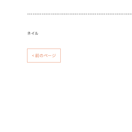
---------------------------------------------------------
ネイル
< 前のページ