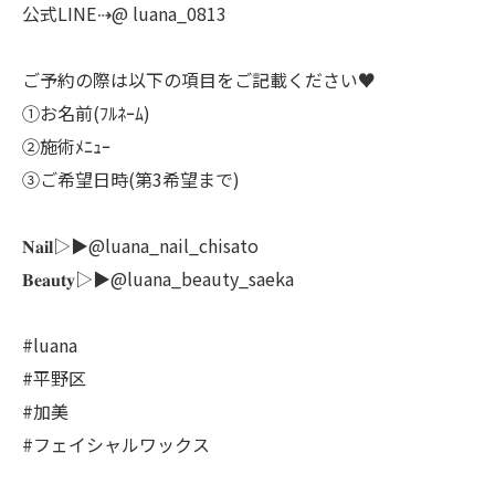
公式LINE⇢@ luana_0813
ご予約の際は以下の項目をご記載ください♥
①お名前(ﾌﾙﾈｰﾑ)
②施術ﾒﾆｭｰ
③ご希望日時(第3希望まで)
𝐍𝐚𝐢𝐥▷▶@luana_nail_chisato
𝐁𝐞𝐚𝐮𝐭𝐲▷▶@luana_beauty_saeka
#luana
#平野区
#加美
#フェイシャルワックス