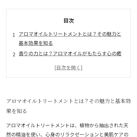
目次
アロマオイルトリートメントとは？その魅力と
基本効果を知る
香りの力とは？アロマオイルがもたらす心の癒
しのメカニズム
血行促進とリンパケアで叶える美肌効果の秘密
理想のアロマオイル選びと施術ポイントで効果
を最大化する
アロマオイルトリートメントとは？その魅力と基本効
日常生活にアロマケアを取り入れ極上のリラク
果を知る
ゼーションと美肌を保つ方法
アロマオイルトリートメントは、植物から抽出された天
然の精油を使い、心身のリラクゼーションと美肌ケアの