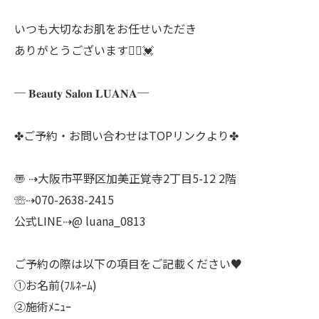
いつも大切なお肌をお任せいただき
ありがとうございます🙇‍♀️💓
─ 𝐁𝐞𝐚𝐮𝐭𝐲 𝐒𝐚𝐥𝐨𝐧 𝐋𝐔𝐀𝐍𝐀─
✤ご予約・お問い合わせはTOPリンクより✤
〠 ⇢大阪市平野区加美正覚寺2丁目5-12 2階
☏⇢070-2638-2415
公式LINE⇢@ luana_0813
ご予約の際は以下の項目をご記載ください♥
①お名前(ﾌﾙﾈｰﾑ)
②施術ﾒﾆｭｰ