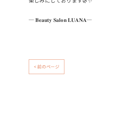
楽しみにしております🌿✨
─ 𝐁𝐞𝐚𝐮𝐭𝐲 𝐒𝐚𝐥𝐨𝐧 𝐋𝐔𝐀𝐍𝐀─
< 前のページ