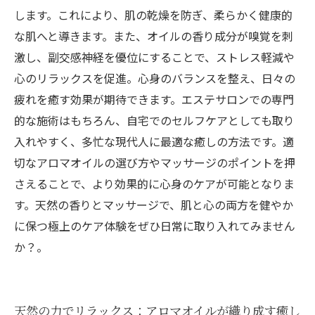
会う：肌も心も輝く未来へ
します。これにより、肌の乾燥を防ぎ、柔らかく健康的
な肌へと導きます。また、オイルの香り成分が嗅覚を刺
激し、副交感神経を優位にすることで、ストレス軽減や
心のリラックスを促進。心身のバランスを整え、日々の
疲れを癒す効果が期待できます。エステサロンでの専門
的な施術はもちろん、自宅でのセルフケアとしても取り
入れやすく、多忙な現代人に最適な癒しの方法です。適
切なアロマオイルの選び方やマッサージのポイントを押
さえることで、より効果的に心身のケアが可能となりま
す。天然の香りとマッサージで、肌と心の両方を健やか
に保つ極上のケア体験をぜひ日常に取り入れてみません
か？。
天然の力でリラックス：アロマオイルが織り成す癒し