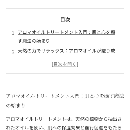
目次
アロマオイルトリートメント入門：肌と心を癒
す魔法の始まり
天然の力でリラックス：アロマオイルが織り成
す癒しの時間
美容効果も抜群！アロマオイルで叶える輝く肌
づくり
心と体のバランスを整える秘訣：ストレス解消
アロマオイルトリートメント入門：肌と心を癒す魔法
に効くアロマ
の始まり
極上のセルフケア法：自宅で簡単にできるアロ
マオイルトリートメント
アロマオイルトリートメントは、天然の植物から抽出さ
アロマオイルトリートメントで新しい自分に出
れたオイルを使い、肌への保湿効果と血行促進をもたら